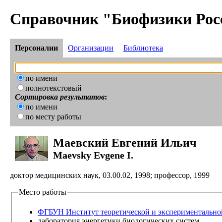
Справочник "Биофизики Рос
Персоналии
Организации
Библиотека
по имени
полнотекстовый
Сортировка результатов
:
по имени
по месту работы
Маевский Евгений Ильич
Maevsky Evgene I.
доктор медицинских наук, 03.00.02, 1998; профессор, 1999
Место работы
ФГБУН Институт теоретической и экспериментально
лаборатория энергетики биологических систем