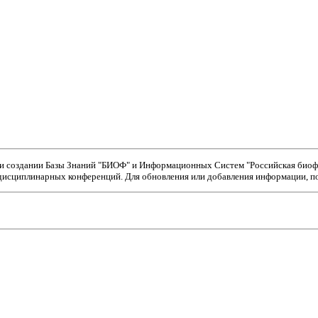
ри создании Базы Знаний "БИОФ" и Информационных Систем "Российская биофи
исциплинарных конференций. Для обновления или добавления информации, пож