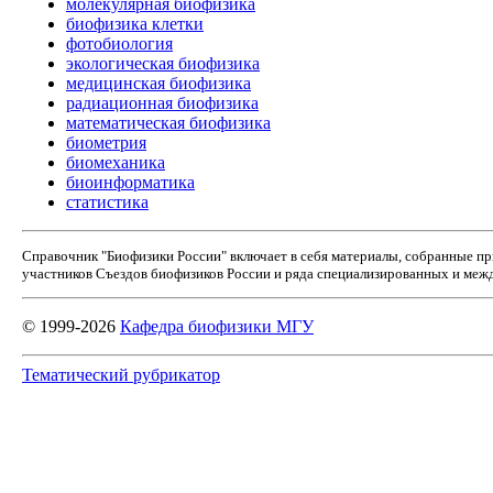
молекулярная биофизика
биофизика клетки
фотобиология
экологическая биофизика
медицинская биофизика
радиационная биофизика
математическая биофизика
биометрия
биомеханика
биоинформатика
статистика
Справочник "Биофизики России" включает в себя материалы, собранные п
участников Съездов биофизиков России и ряда специализированных и межд
© 1999-2026
Кафедра биофизики МГУ
Тематический рубрикатор