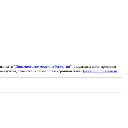
зика" и "
Динамические модели в биологии
"; результаты анкетирования
алуйста, свяжитесь с нами по электронной почте (
noc@biophys.msu.ru
).