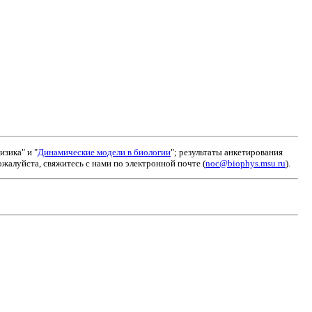
зика" и "
Динамические модели в биологии
"; результаты анкетирования
алуйста, свяжитесь с нами по электронной почте (
noc@biophys.msu.ru
).