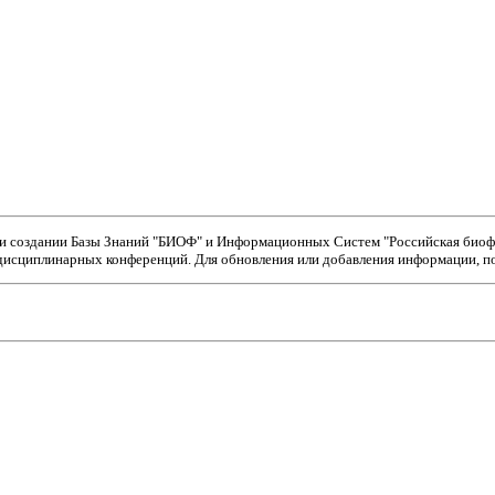
ри создании Базы Знаний "БИОФ" и Информационных Систем "Российская биофи
исциплинарных конференций. Для обновления или добавления информации, пож