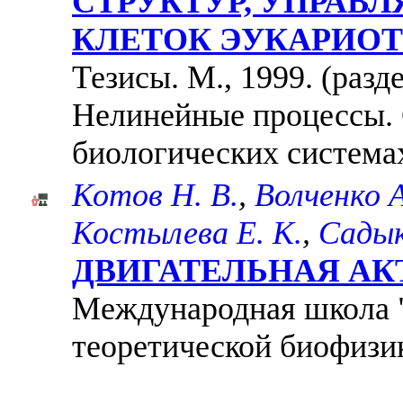
СТРУКТУР, УПРА
КЛЕТОК ЭУКАРИОТ
Тезисы. М., 1999. (раз
Нелинейные процессы. 
биологических система
Котов Н. В.
,
Волченко А
Костылева Е. К.
,
Садык
ДВИГАТЕЛЬНАЯ АКТ
Международная школа 
теоретической биофизик