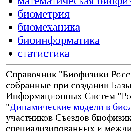
математическая биофи
биометрия
биомеханика
биоинформатика
статистика
Справочник "Биофизики Росси
собранные при создании Баз
Информационных Систем "Рос
"
Динамические модели в био
участников Съездов биофизик
специализированных и межд