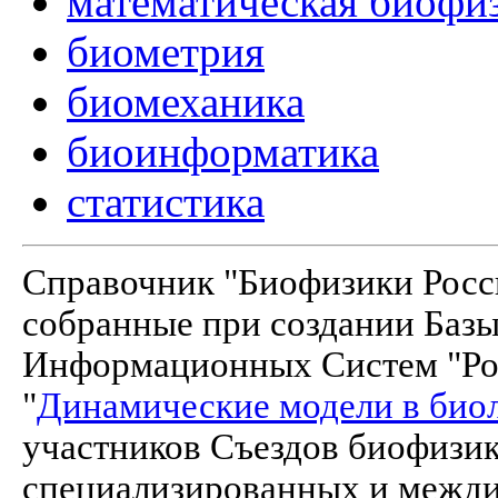
математическая биофи
биометрия
биомеханика
биоинформатика
статистика
Справочник "Биофизики Росси
собранные при создании Баз
Информационных Систем "Рос
"
Динамические модели в био
участников Съездов биофизик
специализированных и межд