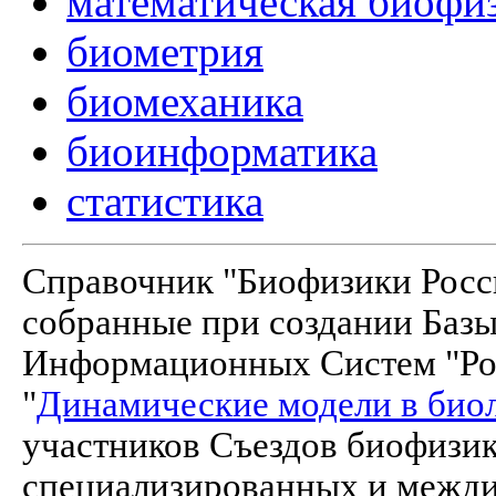
математическая биофи
биометрия
биомеханика
биоинформатика
статистика
Справочник "Биофизики Росси
собранные при создании Баз
Информационных Систем "Рос
"
Динамические модели в био
участников Съездов биофизик
специализированных и межд