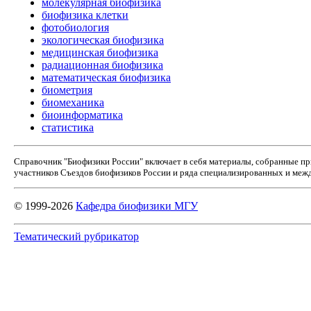
молекулярная биофизика
биофизика клетки
фотобиология
экологическая биофизика
медицинская биофизика
радиационная биофизика
математическая биофизика
биометрия
биомеханика
биоинформатика
статистика
Справочник "Биофизики России" включает в себя материалы, собранные п
участников Съездов биофизиков России и ряда специализированных и межд
© 1999-2026
Кафедра биофизики МГУ
Тематический рубрикатор