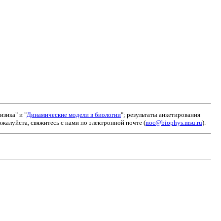
зика" и "
Динамические модели в биологии
"; результаты анкетирования
алуйста, свяжитесь с нами по электронной почте (
noc@biophys.msu.ru
).