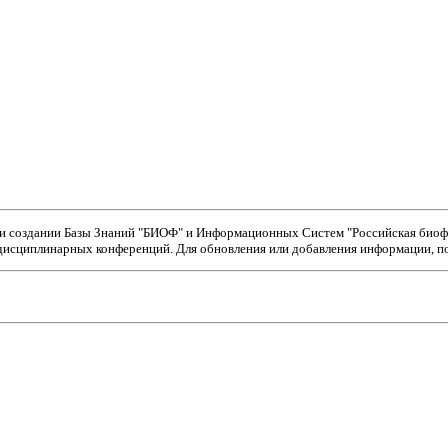
ри создании Базы Знаний "БИОФ" и Информационных Систем "Российская биофи
исциплинарных конференций. Для обновления или добавления информации, пож