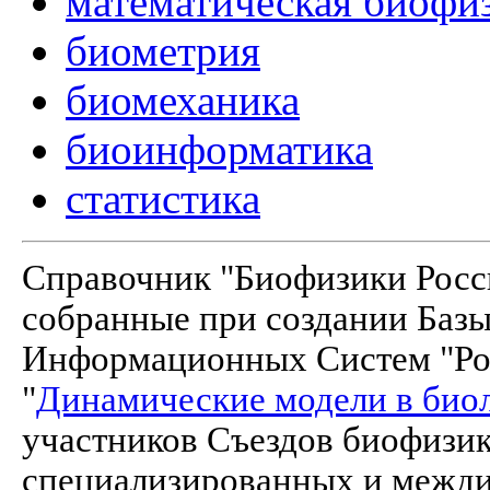
математическая биофи
биометрия
биомеханика
биоинформатика
статистика
Справочник "Биофизики Росси
собранные при создании Баз
Информационных Систем "Рос
"
Динамические модели в био
участников Съездов биофизик
специализированных и межд