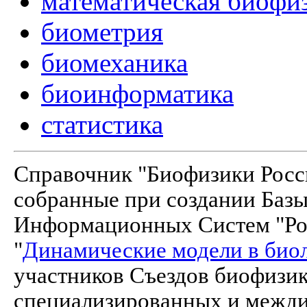
математическая биофи
биометрия
биомеханика
биоинформатика
статистика
Справочник "Биофизики Росси
собранные при создании Баз
Информационных Систем "Рос
"
Динамические модели в био
участников Съездов биофизик
специализированных и межд