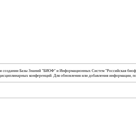
ри создании Базы Знаний "БИОФ" и Информационных Систем "Российская биофи
исциплинарных конференций. Для обновления или добавления информации, пож