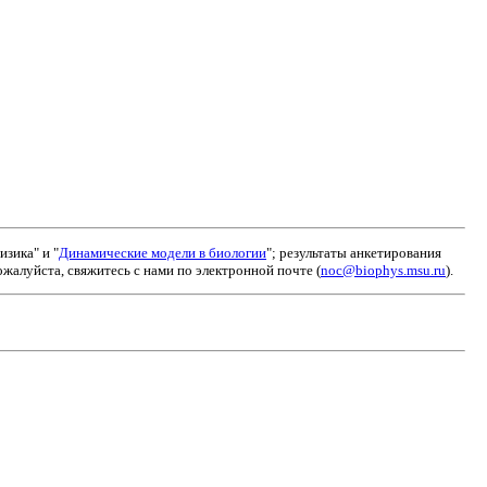
зика" и "
Динамические модели в биологии
"; результаты анкетирования
алуйста, свяжитесь с нами по электронной почте (
noc@biophys.msu.ru
).