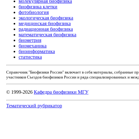
молекулярная биофизика
биофизика клетки
фотобиология
экологическая биофизика
медицинская биофизика
радиационная биофизика
математическая биофизика
биометрия
биомеханика
биоинформатика
статистика
Справочник "Биофизики России" включает в себя материалы, собранные п
участников Съездов биофизиков России и ряда специализированных и межд
© 1999-2026
Кафедра биофизики МГУ
Тематический рубрикатор