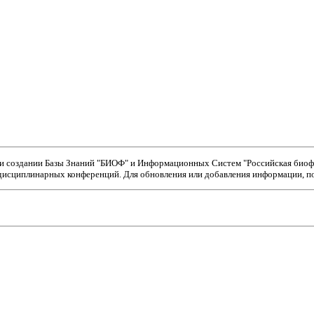
ри создании Базы Знаний "БИОФ" и Информационных Систем "Российская биофи
исциплинарных конференций. Для обновления или добавления информации, пож