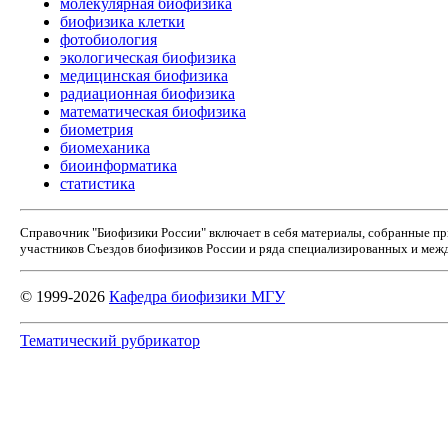
молекулярная биофизика
биофизика клетки
фотобиология
экологическая биофизика
медицинская биофизика
радиационная биофизика
математическая биофизика
биометрия
биомеханика
биоинформатика
статистика
Справочник "Биофизики России" включает в себя материалы, собранные п
участников Съездов биофизиков России и ряда специализированных и межд
© 1999-2026
Кафедра биофизики МГУ
Тематический рубрикатор