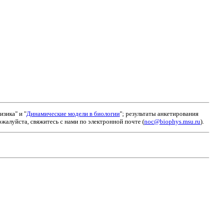
зика" и "
Динамические модели в биологии
"; результаты анкетирования
алуйста, свяжитесь с нами по электронной почте (
noc@biophys.msu.ru
).