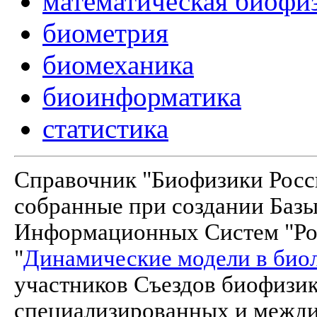
математическая биофи
биометрия
биомеханика
биоинформатика
статистика
Справочник "Биофизики Росси
собранные при создании Баз
Информационных Систем "Рос
"
Динамические модели в био
участников Съездов биофизик
специализированных и межд