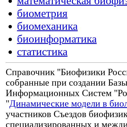
математическая биофи
биометрия
биомеханика
биоинформатика
статистика
Справочник "Биофизики Росси
собранные при создании Баз
Информационных Систем "Рос
"
Динамические модели в био
участников Съездов биофизик
специализированных и межд