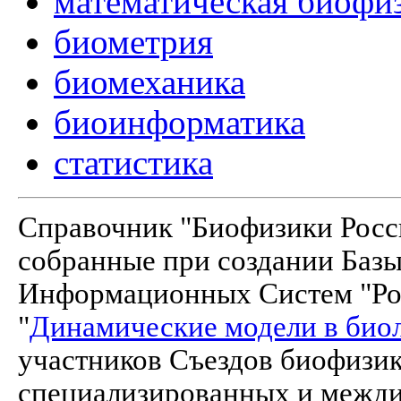
математическая биофи
биометрия
биомеханика
биоинформатика
статистика
Справочник "Биофизики Росси
собранные при создании Баз
Информационных Систем "Рос
"
Динамические модели в био
участников Съездов биофизик
специализированных и межд