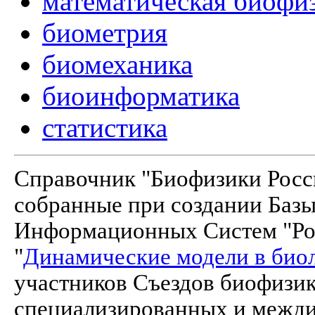
математическая биофи
биометрия
биомеханика
биоинформатика
статистика
Справочник "Биофизики Росси
собранные при создании Баз
Информационных Систем "Рос
"
Динамические модели в био
участников Съездов биофизик
специализированных и межд