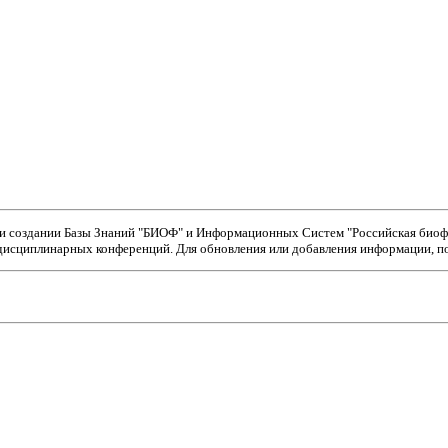
ри создании Базы Знаний "БИОФ" и Информационных Систем "Российская биофи
исциплинарных конференций. Для обновления или добавления информации, пож