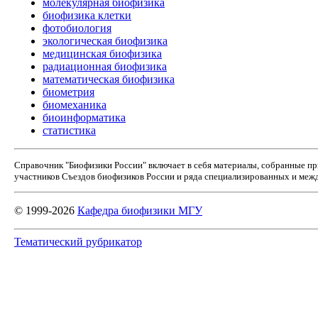
молекулярная биофизика
биофизика клетки
фотобиология
экологическая биофизика
медицинская биофизика
радиационная биофизика
математическая биофизика
биометрия
биомеханика
биоинформатика
статистика
Справочник "Биофизики России" включает в себя материалы, собранные п
участников Съездов биофизиков России и ряда специализированных и межд
© 1999-2026
Кафедра биофизики МГУ
Тематический рубрикатор