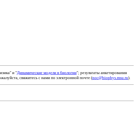
зика" и "
Динамические модели в биологии
"; результаты анкетирования
алуйста, свяжитесь с нами по электронной почте (
noc@biophys.msu.ru
).