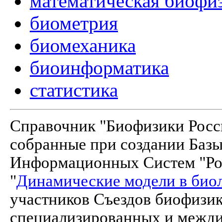
математическая биофи
биометрия
биомеханика
биоинформатика
статистика
Справочник "Биофизики Росси
собранные при создании Баз
Информационных Систем "Рос
"
Динамические модели в био
участников Съездов биофизик
специализированных и межд