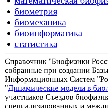
математическая биофи
биометрия
биомеханика
биоинформатика
статистика
Справочник "Биофизики Росси
собранные при создании Баз
Информационных Систем "Рос
"
Динамические модели в био
участников Съездов биофизик
специализированных и межд