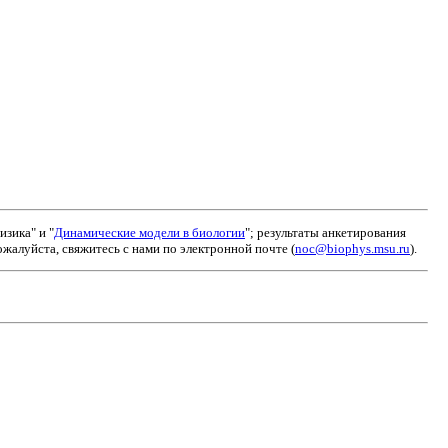
зика" и "
Динамические модели в биологии
"; результаты анкетирования
алуйста, свяжитесь с нами по электронной почте (
noc@biophys.msu.ru
).