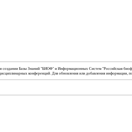
ри создании Базы Знаний "БИОФ" и Информационных Систем "Российская биофи
исциплинарных конференций. Для обновления или добавления информации, пож