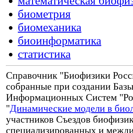
математическая биофи
биометрия
биомеханика
биоинформатика
статистика
Справочник "Биофизики Росси
собранные при создании Баз
Информационных Систем "Рос
"
Динамические модели в био
участников Съездов биофизик
специализированных и межд