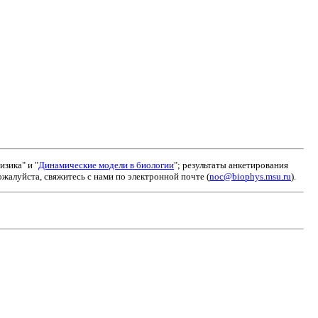
зика" и "
Динамические модели в биологии
"; результаты анкетирования
алуйста, свяжитесь с нами по электронной почте (
noc@biophys.msu.ru
).