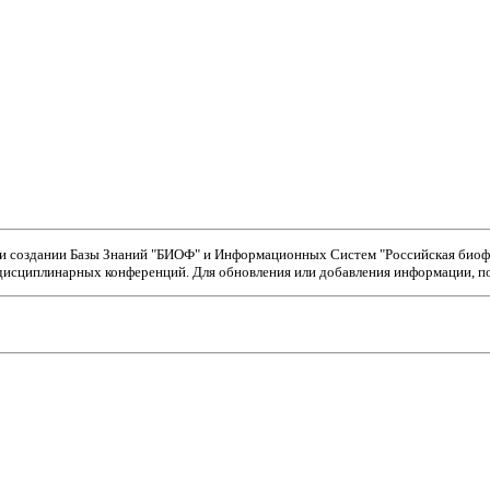
ри создании Базы Знаний "БИОФ" и Информационных Систем "Российская биофи
исциплинарных конференций. Для обновления или добавления информации, пож