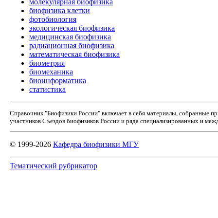
молекулярная биофизика
биофизика клетки
фотобиология
экологическая биофизика
медицинская биофизика
радиационная биофизика
математическая биофизика
биометрия
биомеханика
биоинформатика
статистика
Справочник "Биофизики России" включает в себя материалы, собранные п
участников Съездов биофизиков России и ряда специализированных и межд
© 1999-2026
Кафедра биофизики МГУ
Тематический рубрикатор