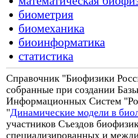
математическая биофи
биометрия
биомеханика
биоинформатика
статистика
Справочник "Биофизики Росси
собранные при создании Баз
Информационных Систем "Рос
"
Динамические модели в био
участников Съездов биофизик
специализированных и межд