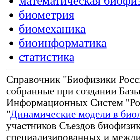
математическая биофи
биометрия
биомеханика
биоинформатика
статистика
Справочник "Биофизики Росси
собранные при создании Баз
Информационных Систем "Рос
"
Динамические модели в био
участников Съездов биофизик
специализированных и межд