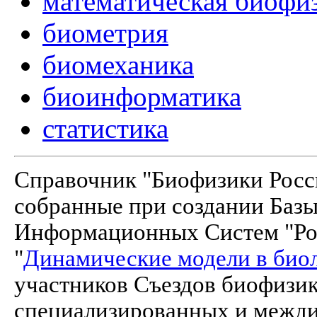
математическая биофи
биометрия
биомеханика
биоинформатика
статистика
Справочник "Биофизики Росси
собранные при создании Баз
Информационных Систем "Рос
"
Динамические модели в био
участников Съездов биофизик
специализированных и межд