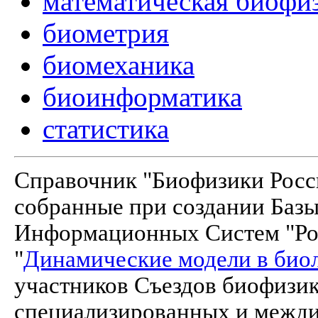
математическая биофи
биометрия
биомеханика
биоинформатика
статистика
Справочник "Биофизики Росси
собранные при создании Баз
Информационных Систем "Рос
"
Динамические модели в био
участников Съездов биофизик
специализированных и межд