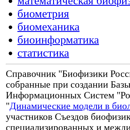
математическая биофи
биометрия
биомеханика
биоинформатика
статистика
Справочник "Биофизики Росси
собранные при создании Баз
Информационных Систем "Рос
"
Динамические модели в био
участников Съездов биофизик
специализированных и межд