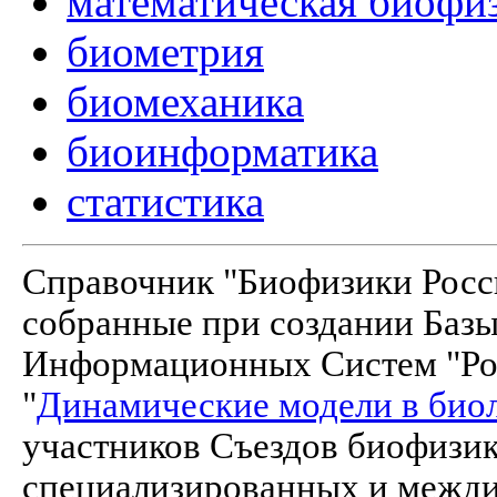
математическая биофи
биометрия
биомеханика
биоинформатика
статистика
Справочник "Биофизики Росси
собранные при создании Баз
Информационных Систем "Рос
"
Динамические модели в био
участников Съездов биофизик
специализированных и межд