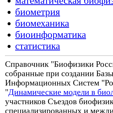
математическая биофи
биометрия
биомеханика
биоинформатика
статистика
Справочник "Биофизики Росси
собранные при создании Баз
Информационных Систем "Рос
"
Динамические модели в био
участников Съездов биофизик
специализированных и межд