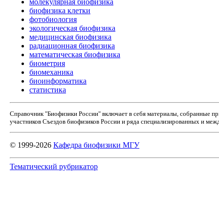
молекулярная биофизика
биофизика клетки
фотобиология
экологическая биофизика
медицинская биофизика
радиационная биофизика
математическая биофизика
биометрия
биомеханика
биоинформатика
статистика
Справочник "Биофизики России" включает в себя материалы, собранные п
участников Съездов биофизиков России и ряда специализированных и межд
© 1999-2026
Кафедра биофизики МГУ
Тематический рубрикатор