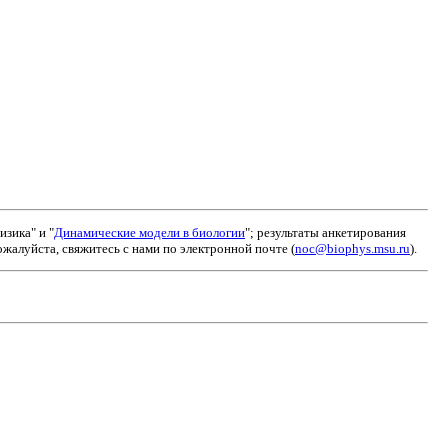
зика" и "
Динамические модели в биологии
"; результаты анкетирования
алуйста, свяжитесь с нами по электронной почте (
noc@biophys.msu.ru
).