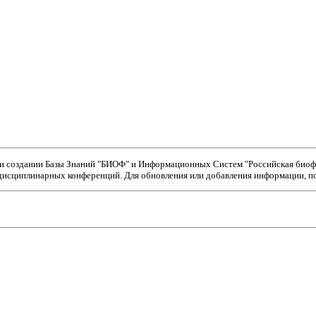
ри создании Базы Знаний "БИОФ" и Информационных Систем "Российская биофи
исциплинарных конференций. Для обновления или добавления информации, пож