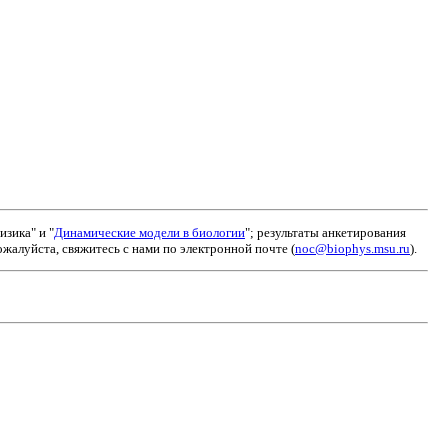
зика" и "
Динамические модели в биологии
"; результаты анкетирования
алуйста, свяжитесь с нами по электронной почте (
noc@biophys.msu.ru
).