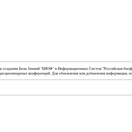
ри создании Базы Знаний "БИОФ" и Информационных Систем "Российская биофи
исциплинарных конференций. Для обновления или добавления информации, пож