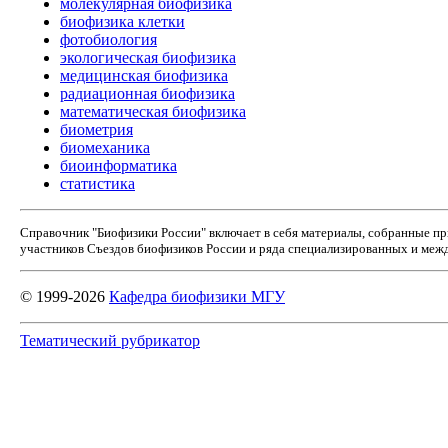
молекулярная биофизика
биофизика клетки
фотобиология
экологическая биофизика
медицинская биофизика
радиационная биофизика
математическая биофизика
биометрия
биомеханика
биоинформатика
статистика
Справочник "Биофизики России" включает в себя материалы, собранные п
участников Съездов биофизиков России и ряда специализированных и межд
© 1999-2026
Кафедра биофизики МГУ
Тематический рубрикатор