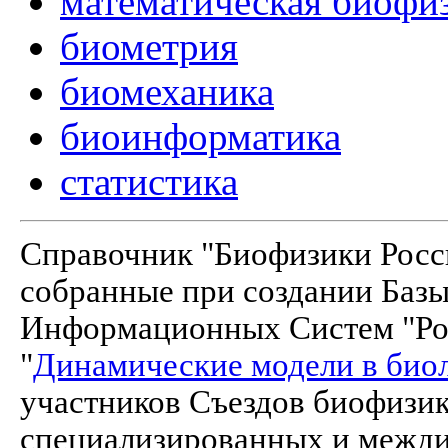
математическая биофи
биометрия
биомеханика
биоинформатика
статистика
Справочник "Биофизики Росси
собранные при создании Баз
Информационных Систем "Рос
"
Динамические модели в био
участников Съездов биофизик
специализированных и межд