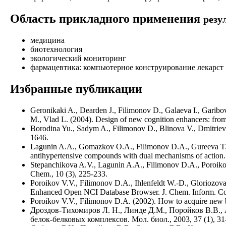
Область прикладного применения
резу
медицина
биотехнология
экологический мониторинг
фармацевтика: компьютерное конструирование лекарст
Избранные публикации
Geronikaki A., Dearden J., Filimonov D., Galaeva I., Garibov
M., Vlad L. (2004). Design of new cognition enhancers: from 
Borodina Yu., Sadym A., Filimonov D., Blinova V., Dmitriev A
1646.
Lagunin A.A., Gomazkov O.A., Filimonov D.A., Gureeva T.A.,
antihypertensive compounds with dual mechanisms of action.
Stepanchikova A.V., Lagunin A.A., Filimonov D.A., Poroikov V.
Chem., 10 (3), 225-233.
Poroikov V.V., Filimonov D.A., Ihlenfeldt W.-D., Gloriozov
Enhanced Open NCI Database Browser. J. Chem. Inform. Com
Poroikov V.V., Filimonov D.A. (2002). How to acquire new bi
Дроздов-Тихомиров Л. Н., Линде Д.М., Поройков В.В.,
белок-белковых комплексов. Мол. биол., 2003, 37 (1), 31