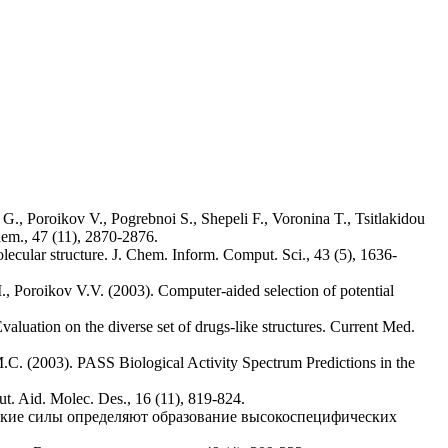
., Poroikov V., Pogrebnoi S., Shepeli F., Voronina T., Tsitlakidou
hem., 47 (11), 2870-2876.
ecular structure. J. Chem. Inform. Comput. Sci., 43 (5), 1636-
Poroikov V.V. (2003). Computer-aided selection of potential
aluation on the diverse set of drugs-like structures. Current Med.
.C. (2003). PASS Biological Activity Spectrum Predictions in the
t. Aid. Molec. Des., 16 (11), 819-824.
Какие силы определяют образование высокоспецифических