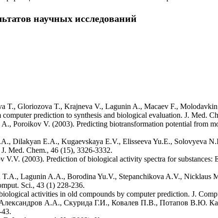
льтатов научных исследований
a T., Gloriozova T., Krajneva V., Lagunin A., Macaev F., Molodavkin G
computer prediction to synthesis and biological evaluation. J. Med. C
., Poroikov V. (2003). Predicting biotransformation potential from mol
 Dilakyan E.A., Kugaevskaya E.V., Elisseeva Yu.E., Solovyeva N.I., 
 J. Med. Chem., 46 (15), 3326-3332.
V. (2003). Prediction of biological activity spectra for substances: Ev
a T.A., Lagunin A.A., Borodina Yu.V., Stepanchikova A.V., Nicklaus M
put. Sci., 43 (1) 228-236.
ological activities in old compounds by computer prediction. J. Compu
 Александров А.А., Скурида Г.И., Ковалев П.В., Потапов В.Ю. 
-43.