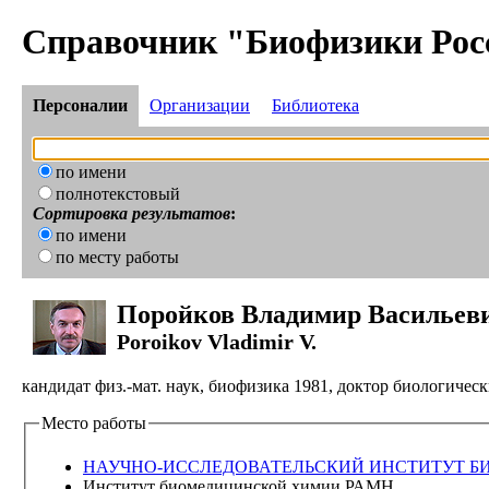
Справочник "Биофизики Рос
Персоналии
Организации
Библиотека
по имени
полнотекстовый
Сортировка результатов
:
по имени
по месту работы
Поройков Владимир Васильев
Poroikov Vladimir V.
кандидат физ.-мат. наук, биофизика 1981, доктор биологичес
Место работы
НАУЧНО-ИССЛЕДОВАТЕЛЬСКИЙ ИНСТИТУТ 
Институт биомедицинской химии РАМН