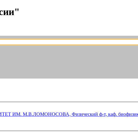
сии"
ИМ. М.В.ЛОМОНОСОВА, Физический ф-т, каф. биофизи