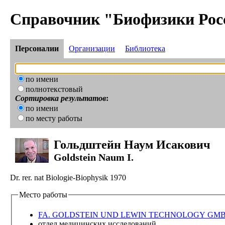
Справочник "Биофизики Рос
Персоналии
Организации
Библиотека
по имени
полнотекстовый
Сортировка результатов
:
по имени
по месту работы
Гольдштейн Наум Исакович
Goldstein Naum I.
Dr. rer. nat Biologie-Biophysik 1970
Место работы
FA. GOLDSTEIN UND LEWIN TECHNOLOGY GM
отдел медицинских исследований