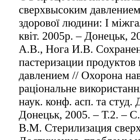
сверхвысоким давлением 
здорової людини: І міжга
квіт. 2005р. – Донецьк, 2
А.В., Нога И.В. Сохране
пастеризации продуктов
давлением // Охорона на
раціональне використанн
наук. конф. асп. та студ. 
Донецьк, 2005. – Т.2. – 
В.М. Стерилизация свер