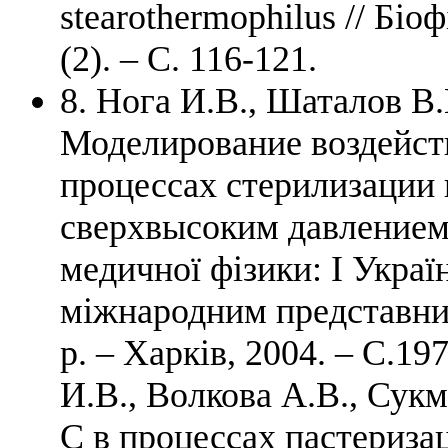
stearothermophilus // Біо
(2). – С. 116-121.
8. Нога И.В., Шаталов В
Моделирование воздейст
процессах стерилизации
сверхвысоким давлением 
медичної фізики: І Украї
міжнародним представниц
р. – Xapків, 2004. – C.19
И.В., Волкова А.В., Сук
С в процессах пастериза