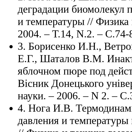
деградации биомолекул п
и температуры // Физика
2004. – T.14, N.2. – C.74-
3. Борисенко И.Н., Ветро
Е.Г., Шаталов В.М. Ина
яблочном пюре под дейст
Вісник Донецького уніве
науки. – 2006. – N 2. – С
4. Нога И.В. Термодинам
давления и температуры