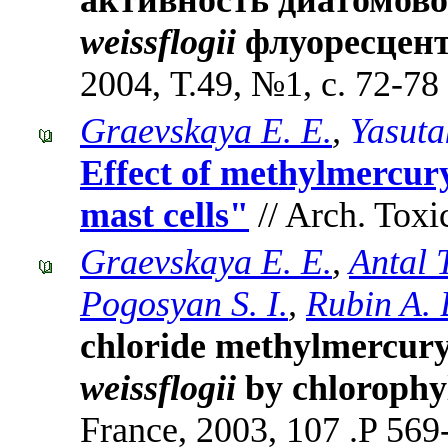
weissflogii
флуоресцен
2004, Т.49, №1, с. 72-78
Graevskaya E. E.
,
Yasuta
Effect of methylmercury
mast cells"
// Arch. Toxi
Graevskaya E. E.
,
Antal T
Pogosyan S. I.
,
Rubin A. 
chloride methylmercury
weissflogii
by chlorophyl
France, 2003, 107 .P 569