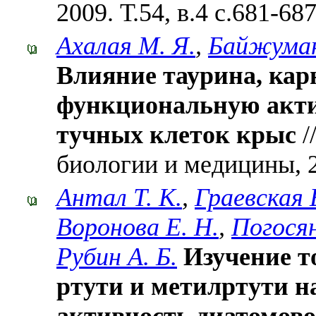
2009. Т.54, в.4 с.681-68
Ахалая М. Я.
,
Байжуман
Влияние таурина, кар
функциональную акти
тучных клеток крыс
/
биологии и медицины, 20
Антал Т. К.
,
Граевская 
Воронова Е. Н.
,
Погосян
Рубин А. Б.
Изучение т
ртути и метилртути н
активность диатомов