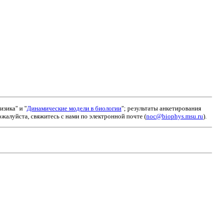
зика" и "
Динамические модели в биологии
"; результаты анкетирования
алуйста, свяжитесь с нами по электронной почте (
noc@biophys.msu.ru
).