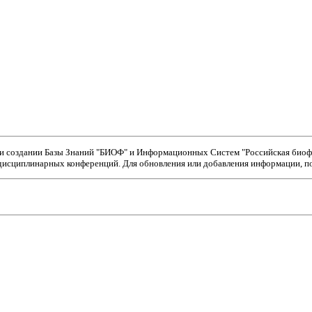
ри создании Базы Знаний "БИОФ" и Информационных Систем "Российская биофи
исциплинарных конференций. Для обновления или добавления информации, пож