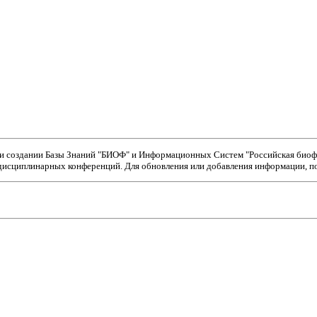
ри создании Базы Знаний "БИОФ" и Информационных Систем "Российская биофи
исциплинарных конференций. Для обновления или добавления информации, пож