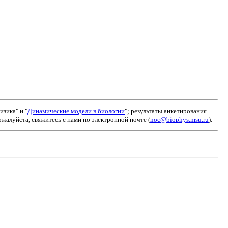
зика" и "
Динамические модели в биологии
"; результаты анкетирования
алуйста, свяжитесь с нами по электронной почте (
noc@biophys.msu.ru
).