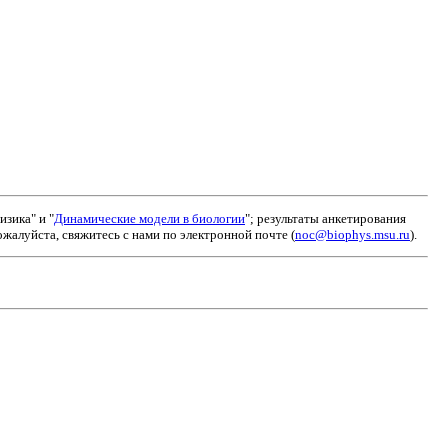
зика" и "
Динамические модели в биологии
"; результаты анкетирования
алуйста, свяжитесь с нами по электронной почте (
noc@biophys.msu.ru
).