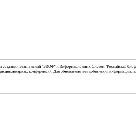
ри создании Базы Знаний "БИОФ" и Информационных Систем "Российская биофи
исциплинарных конференций. Для обновления или добавления информации, пож