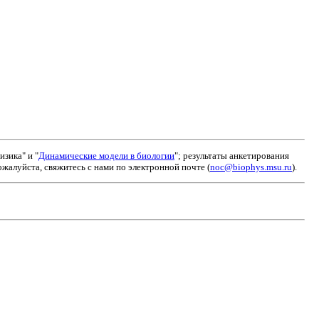
зика" и "
Динамические модели в биологии
"; результаты анкетирования
алуйста, свяжитесь с нами по электронной почте (
noc@biophys.msu.ru
).