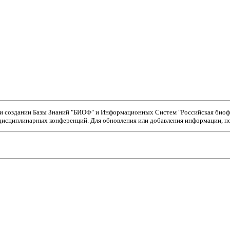
ри создании Базы Знаний "БИОФ" и Информационных Систем "Российская биофи
исциплинарных конференций. Для обновления или добавления информации, пож