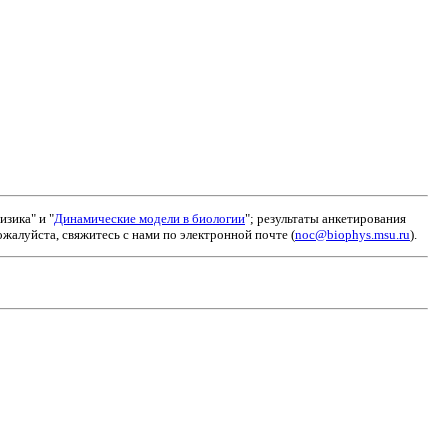
зика" и "
Динамические модели в биологии
"; результаты анкетирования
алуйста, свяжитесь с нами по электронной почте (
noc@biophys.msu.ru
).