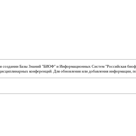
ри создании Базы Знаний "БИОФ" и Информационных Систем "Российская биофи
исциплинарных конференций. Для обновления или добавления информации, пож