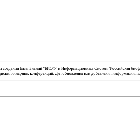
ри создании Базы Знаний "БИОФ" и Информационных Систем "Российская биофи
исциплинарных конференций. Для обновления или добавления информации, пож