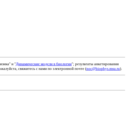
зика" и "
Динамические модели в биологии
"; результаты анкетирования
алуйста, свяжитесь с нами по электронной почте (
noc@biophys.msu.ru
).